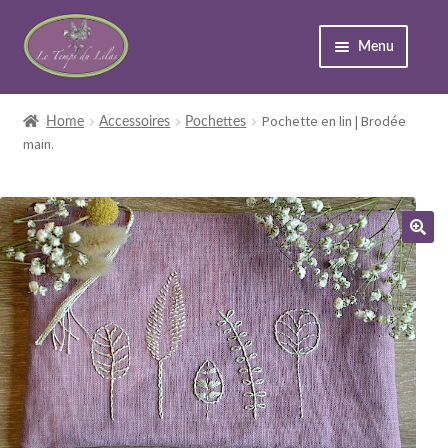
Menu
Accueil
Pochette en lin | Brodée
Home
Accessoires
Pochettes
main.
Expand
Boutique
child
menu
À propos
Événements
Contact
Expand
Mon compte
child
menu