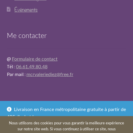
Événements
Me contacter
@
Formulaire de contact
Tél :
06.61.49.80.48
Par mail :
mcrvaleriediez@free.fr
Livraison en France métropolitaine gratuite à partir de
© My CMS 2026
40€ d'achat !
.
Politique de confidentialité
Built with WooCommerce
Nous utilisons des cookies pour vous garantir la meilleure expérience
Dismiss
sur notre site web. Si vous continuez à utiliser ce site, nous