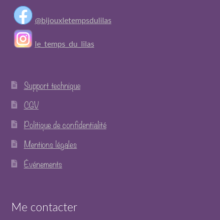
Femme
@bijouxletempsdulilas
Homme
le_temps_du_lilas
À propos
Support technique
Événements
CGV
Politique de confidentialité
Contact
Mentions légales
Expand
Mon compte
Événements
child
menu
Me contacter