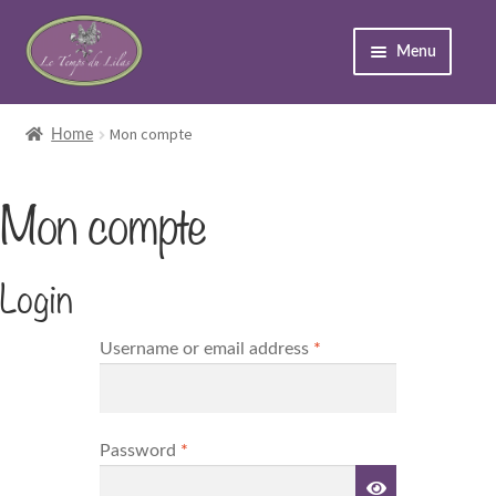
Menu
Accueil
Mon compte
Home
Expand
Boutique
Mon compte
child
menu
À propos
Login
Événements
Required
Username or email address
*
Contact
Expand
Mon compte
Required
Password
*
child
menu