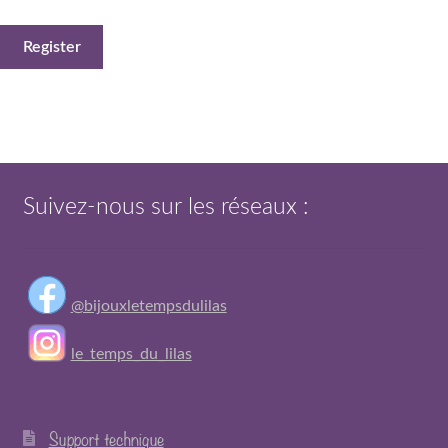
Register
Suivez-nous sur les réseaux :
@bijouxletempsdulilas
le_temps_du_lilas
Support technique