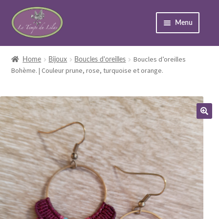
Menu
Accueil
Boucles d’oreilles
Home
Bijoux
Boucles d'oreilles
Bohème. | Couleur prune, rose, turquoise et orange.
Expand
Boutique
child
menu
À propos
Événements
Contact
Expand
Mon compte
child
menu