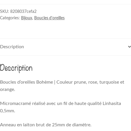
|
Couleur
SKU:
8208037cefa2
Categories:
Bijoux
,
Boucles d'oreilles
prune,
rose,
turquoise
et
Description
orange.
quantity
Description
Boucles d’oreilles Bohème | Couleur prune, rose, turquoise et
orange.
Micromacramé réalisé avec un fil de haute qualité Linhasita
0,5mm.
Anneau en laiton brut de 25mm de diamètre.