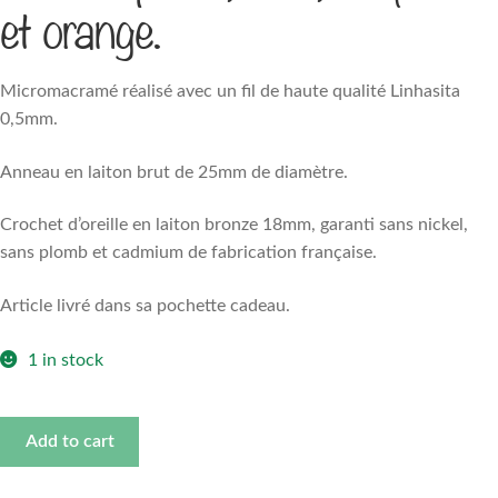
et orange.
Micromacramé réalisé avec un fil de haute qualité Linhasita
0,5mm.
Anneau en laiton brut de 25mm de diamètre.
Crochet d’oreille en laiton bronze 18mm, garanti sans nickel,
sans plomb et cadmium de fabrication française.
Article livré dans sa pochette cadeau.
1 in stock
Boucles
Add to cart
d'oreilles
Bohème.