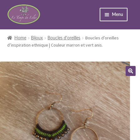
Menu
Accueil
Boucles d’oreilles
Home
Bijoux
Boucles d'oreilles
d’inspiration ethnique | Couleur marron et vert anis.
Expand
Boutique
child
menu
À propos
Événements
Contact
Expand
Mon compte
child
menu