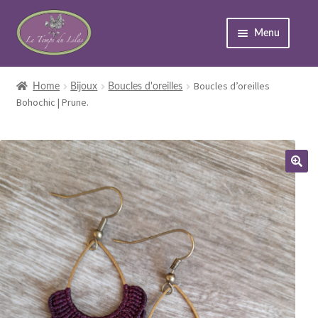
Menu
Accueil
Boucles d’oreilles
Home
Bijoux
Boucles d'oreilles
Bohochic | Prune.
Expand
Boutique
child
menu
À propos
Événements
Contact
Expand
Mon compte
child
menu