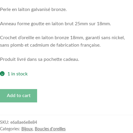
Perle en laiton galvanisé bronze.
Anneau forme goutte en laiton brut 25mm sur 18mm.
Crochet d’oreille en laiton bronze 18mm, garanti sans nickel,
sans plomb et cadmium de fabrication française.
Produit livré dans sa pochette cadeau.
1 in stock
Boucles
Add to cart
d'oreilles
Bohochic
|
Prune.
SKU:
e6a8ae6e8e84
Categories:
Bijoux
,
Boucles d'oreilles
quantity