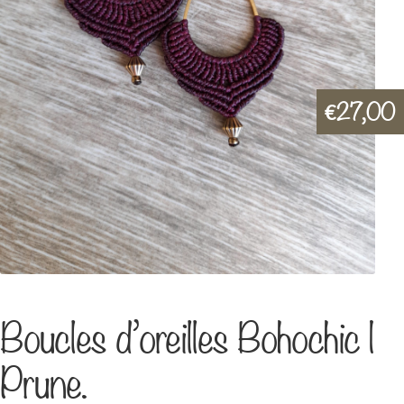
27,00
€
Boucles d’oreilles Bohochic |
Prune.